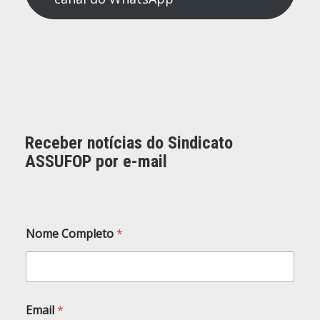
Receber notícias do Sindicato
ASSUFOP por e-mail
N
Nome Completo
*
o
m
e
E
m
a
Email
*
i