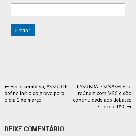
l
*
Enviar
Navegação
Em assembleia, ASSUFOP
FASUBRA e SINASEFE se
define início da greve para
reúnem com MEC e dão
de
o dia 2 de março
continuidade aos debates
Post
sobre o RSC
DEIXE COMENTÁRIO