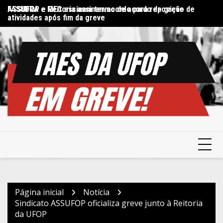
Ir
FASUBRA e MEC assinam termo de acordo de greve
ASSUFOP e Reitoria assinam acordo para reposição de
Di
para
atividades após fim da greve
in
o
conteúdo
Página inicial
Notícia
Sindicato ASSUFOP oficializa greve junto à Reitoria
da UFOP