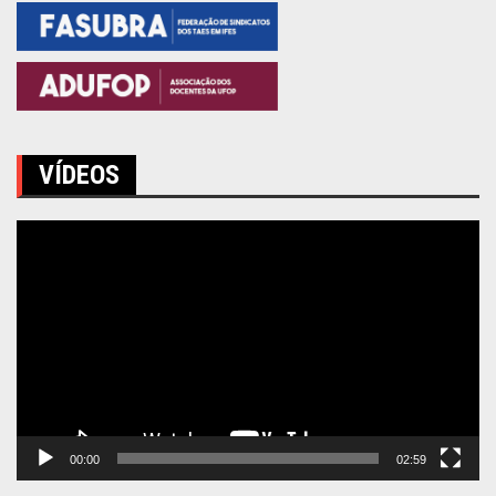
VÍDEOS
Tocador
de
vídeo
00:00
02:59