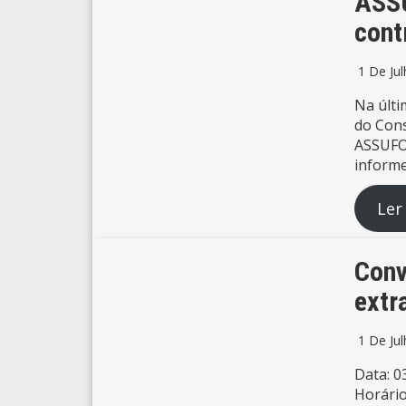
ASSU
cont
1 De Ju
Na últi
do Cons
ASSUFOP
informe
Ler
Conv
extr
1 De Ju
Data: 0
Horário