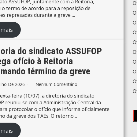
cato ASSUFOP, juntamente com a Reitoria,
Of
 o termo de acordo para a reposição de
Of
des represadas durante a greve….
O
 mais
O
O
toria do sindicato ASSUFOP
O
ega ofício à Reitoria
O
rmando término da greve
O
Of
ulho De 2026
Nenhum Comentário
O
xta-feira (10/07), a diretoria do sindicato
 reuniu-se com a Administração Central da
ra protocolar o ofício que informa oficialmente
no da greve dos TAEs. O retorno…
 mais