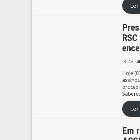
Ler
Pres
RSC 
ence
3 De Ju
Hoje (0
assinou
proced
Saberes
Ler
Em r