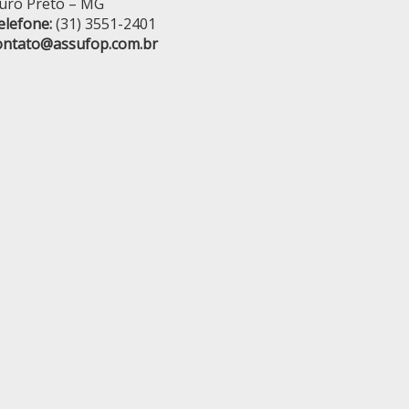
uro Preto – MG
elefone:
(31) 3551-2401
ontato@assufop.com.br