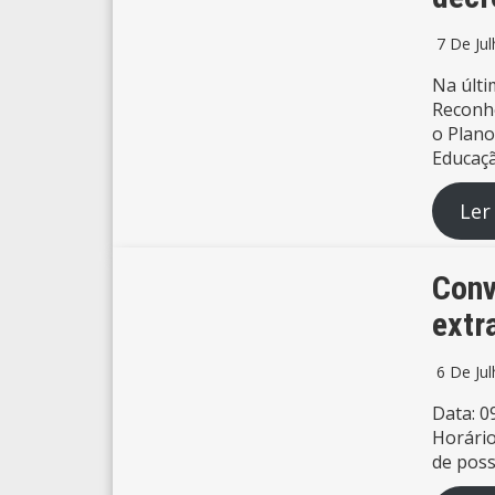
7 De Ju
Na últi
Reconhe
o Plano
Educaçã
Ler
Conv
extr
6 De Ju
Data: 0
Horário
de poss