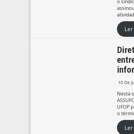
o sindi
assinou
ativida
Ler
Dire
entr
info
10 De J
Nesta se
ASSUFOP
UFOP pa
o térmi
Ler