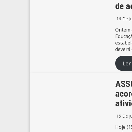
de a
16 De J
Ontem (
Educaçã
estabel
deverá 
Ler
ASSU
acor
ativ
15 De J
Hoje (1