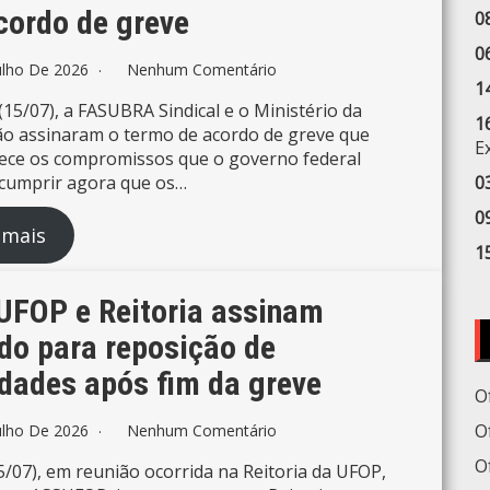
cordo de greve
0
0
ulho De 2026
Nenhum Comentário
1
15/07), a FASUBRA Sindical e o Ministério da
1
o assinaram o termo de acordo de greve que
E
ece os compromissos que o governo federal
cumprir agora que os…
0
0
 mais
1
FOP e Reitoria assinam
do para reposição de
idades após fim da greve
O
O
ulho De 2026
Nenhum Comentário
O
5/07), em reunião ocorrida na Reitoria da UFOP,