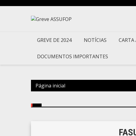
Ir
para
o
conteúdo
GREVE DE 2024
NOTÍCIAS
CARTA 
DOCUMENTOS IMPORTANTES
Página inicial
FAS