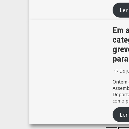
Ler
Em a
cate
grev
para
17 De J
Ontem (
Assembl
Departa
como pa
Ler