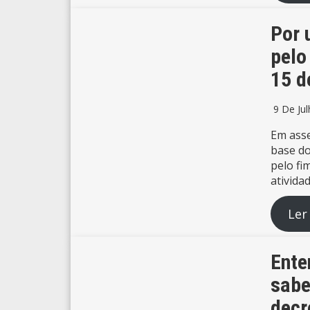
Por 
pelo
15 d
9 De Ju
Em asse
base do
pelo fi
ativida
Ler
Ente
sabe
decr