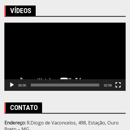
VÍDEOS
Tocador
de
vídeo
00:00
02:59
CONTATO
Endereço:
R.Diogo de Vaconcelos, 498, Estação, Ouro
Preto – MG