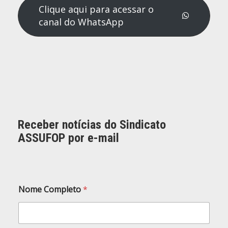
Clique aqui para acessar o
canal do WhatsApp
Receber notícias do Sindicato
ASSUFOP por e-mail
N
Nome Completo
*
o
m
e
N