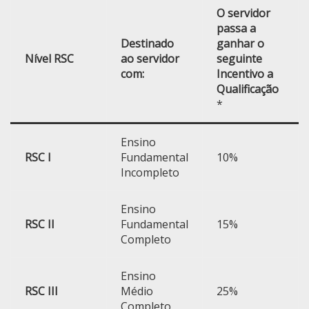
O servidor
passa a
Destinado
ganhar o
Nível RSC
ao servidor
seguinte
com:
Incentivo a
Qualificação
*
Ensino
RSC I
Fundamental
10%
Incompleto
Ensino
RSC II
Fundamental
15%
Completo
Ensino
RSC III
Médio
25%
Completo