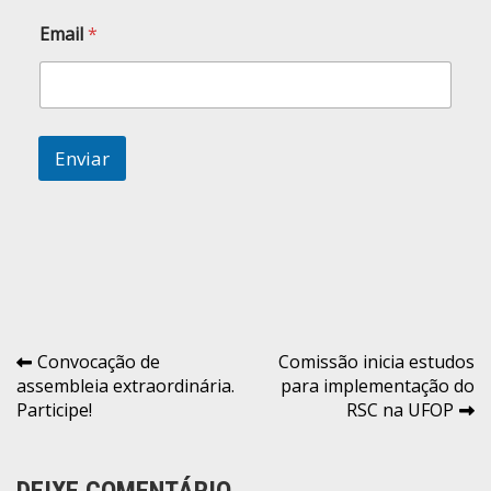
o
m
Email
*
e
*
Enviar
Navegação
Convocação de
Comissão inicia estudos
assembleia extraordinária.
para implementação do
de
Participe!
RSC na UFOP
Post
DEIXE COMENTÁRIO