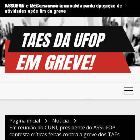
Ir
FASUBRA e MEC assinam termo de acordo de greve
ASSUFOP e Reitoria assinam acordo para reposição de
Di
para
atividades após fim da greve
in
o
conteúdo
Página inicial
Notícia
Em reunião do CUNI, presidente do ASSUFOP
contesta críticas feitas contra a greve dos TAEs