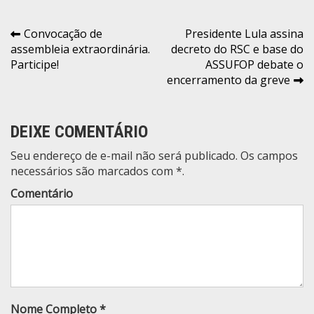
a
i
l
Navegação
Convocação de
Presidente Lula assina
assembleia extraordinária.
decreto do RSC e base do
de
Participe!
ASSUFOP debate o
Post
encerramento da greve
DEIXE COMENTÁRIO
Seu endereço de e-mail não será publicado. Os campos
necessários são marcados com *.
Comentário
Nome Completo *