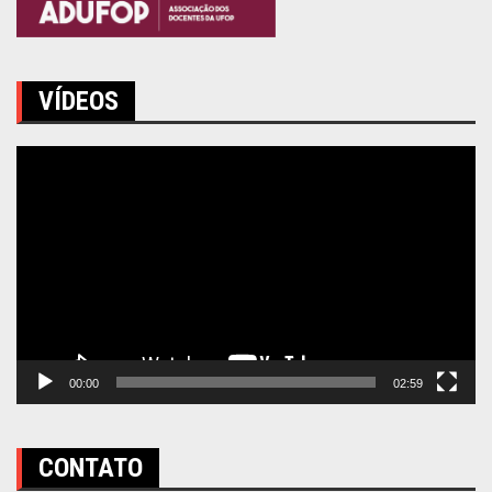
VÍDEOS
Tocador
de
vídeo
00:00
02:59
CONTATO