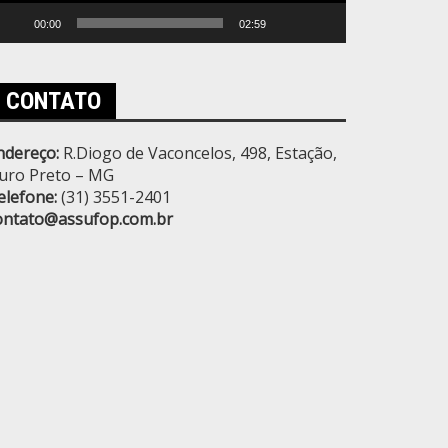
00:00
02:59
CONTATO
ndereço:
R.Diogo de Vaconcelos, 498, Estação,
uro Preto – MG
elefone:
(31) 3551-2401
ontato@assufop.com.br