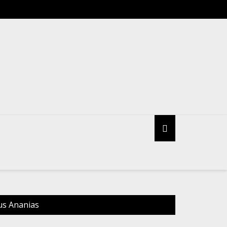
ria do sindicato ASSUFOP entrega ofício à Reitoria informando t
us Ananias