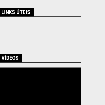
LINKS ÚTEIS
VÍDEOS
ocador
e
ídeo