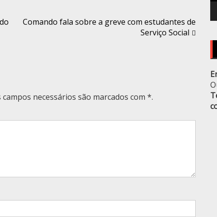
ado
Comando fala sobre a greve com estudantes de
Serviço Social
E
O
T
Os campos necessários são marcados com *.
c