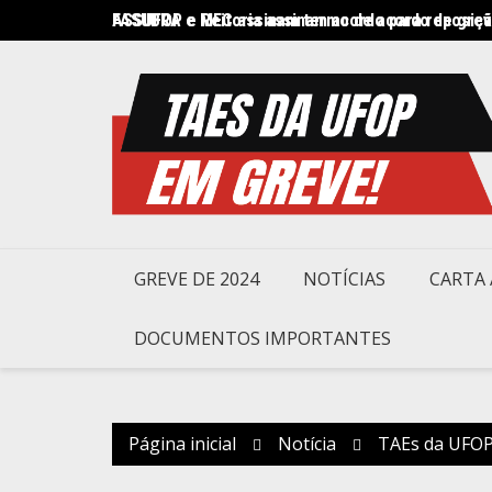
Ir
FASUBRA e MEC assinam termo de acordo de gre
ASSUFOP e Reitoria assinam acordo para reposição
para
o
conteúdo
GREVE DE 2024
NOTÍCIAS
CARTA 
DOCUMENTOS IMPORTANTES
Página inicial
Notícia
TAEs da UFOP 