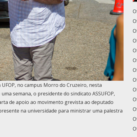
O
O
O
Of
Of
O
O
O
da UFOP, no campus Morro do Cruzeiro, nesta
O
u uma semana, o presidente do sindicato ASSUFOP,
O
arta de apoio ao movimento grevista ao deputado
O
a presente na universidade para ministrar uma palestra
Of
O