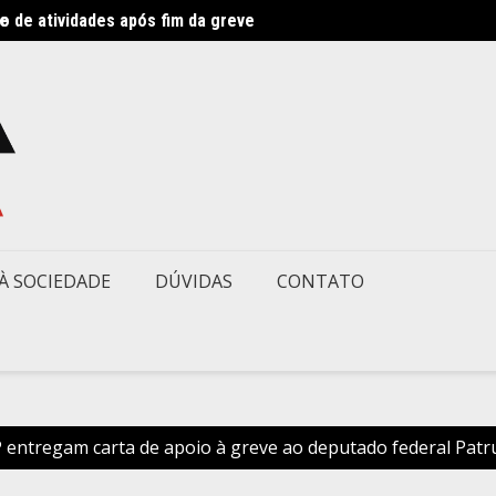
ve
 de atividades após fim da greve
Direto
À SOCIEDADE
DÚVIDAS
CONTATO
entregam carta de apoio à greve ao deputado federal Patr