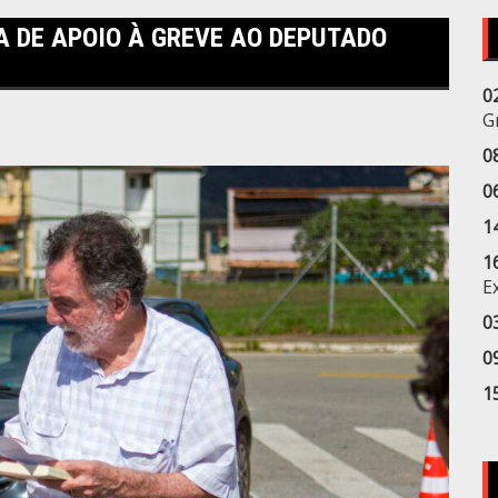
 DE APOIO À GREVE AO DEPUTADO
0
G
0
0
1
1
E
0
0
1