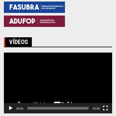
VÍDEOS
Tocador
de
vídeo
00:00
02:59