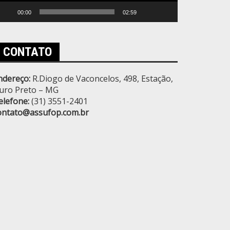
00:00
02:59
CONTATO
ndereço:
R.Diogo de Vaconcelos, 498, Estação,
uro Preto – MG
elefone:
(31) 3551-2401
ontato@assufop.com.br