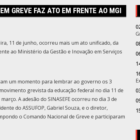
EM GREVE FAZ ATO EM FRENTE AO MGI
0
G
eira, 11 de junho, ocorreu mais um ato unificado, da
0
te ao Ministério da Gestão e Inovação em Serviços
0
1
1
E
ram um momento para lembrar ao governo os 3
 movimento grevista da educação federal no dia 11 de
0
 março. A adesão do SINASEFE ocorreu no dia 3 de
0
idente do ASSUFOP, Gabriel Souza, e o diretor,
1
ompondo o Comando Nacional de Greve e participaram