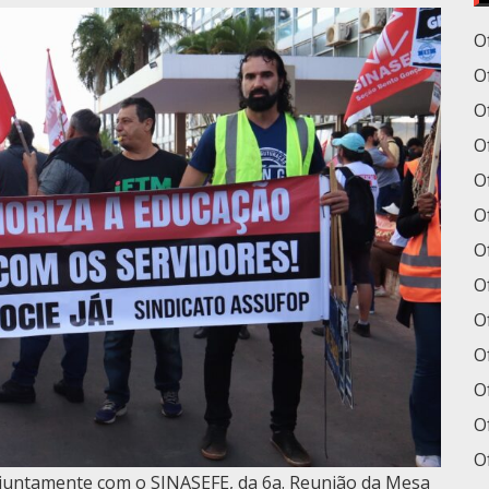
O
O
O
Of
Of
O
O
O
O
O
O
Of
O
 juntamente com o SINASEFE, da 6a. Reunião da Mesa