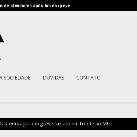
ve
 de atividades após fim da greve
Direto
À SOCIEDADE
DÚVIDAS
CONTATO
tas: educação em greve faz ato em frente ao MGI