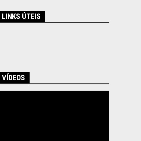
LINKS ÚTEIS
VÍDEOS
ocador
e
ídeo