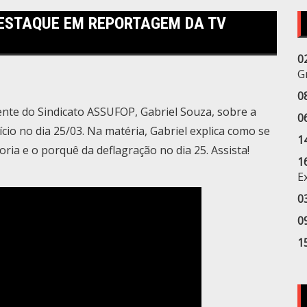
 DESTAQUE EM REPORTAGEM DA TV
0
G
0
te do Sindicato ASSUFOP, Gabriel Souza, sobre a
0
io no dia 25/03. Na matéria, Gabriel explica como se
1
ria e o porquê da deflagração no dia 25. Assista!
1
E
0
0
1