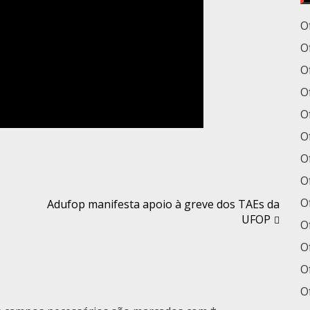
O
O
O
Of
Of
O
O
O
O
Adufop manifesta apoio à greve dos TAEs da
UFOP
O
O
Of
O