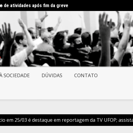
ve
 de atividades após fim da greve
Direto
À SOCIEDADE
DÚVIDAS
CONTATO
cio em 25/03 é destaque em reportagem da TV UFOP; assist