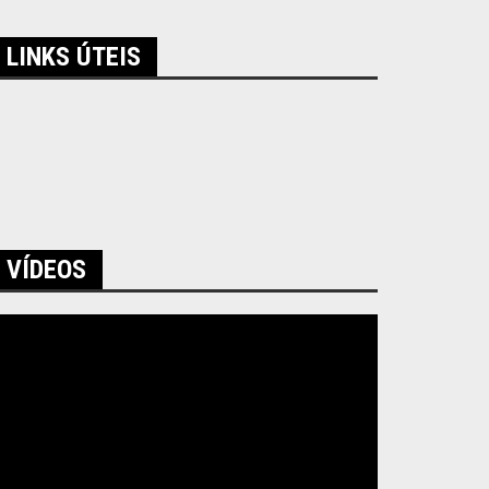
LINKS ÚTEIS
VÍDEOS
ocador
e
ídeo