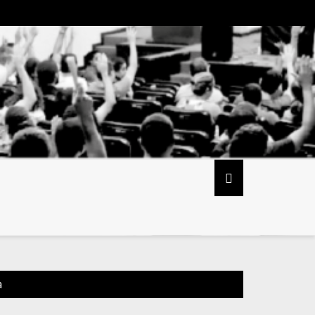
ria do sindicato ASSUFOP entrega ofício à Reitoria informando t
a