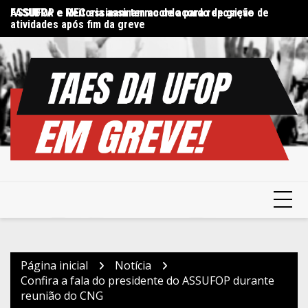
Ir
FASUBRA e MEC assinam termo de acordo de greve
ASSUFOP e Reitoria assinam acordo para reposição de
Di
para
atividades após fim da greve
in
o
conteúdo
Página inicial
Notícia
Confira a fala do presidente do ASSUFOP durante
reunião do CNG