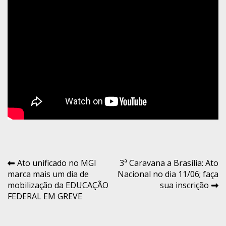
Navegação
Ato unificado no MGI
3ª Caravana a Brasília: Ato
marca mais um dia de
Nacional no dia 11/06; faça
de
mobilização da EDUCAÇÃO
sua inscrição
Post
FEDERAL EM GREVE