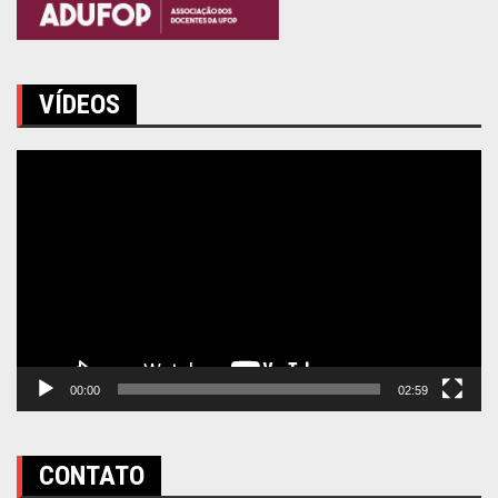
VÍDEOS
Tocador
de
vídeo
00:00
02:59
CONTATO