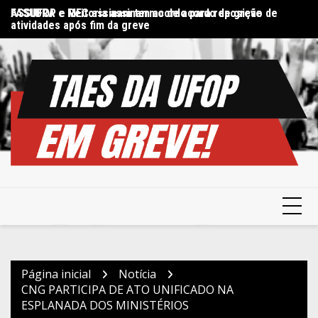
Ir
FASUBRA e MEC assinam termo de acordo de greve
ASSUFOP e Reitoria assinam acordo para reposição de
Di
para
atividades após fim da greve
in
o
conteúdo
Página inicial
Notícia
CNG PARTICIPA DE ATO UNIFICADO NA
ESPLANADA DOS MINISTÉRIOS