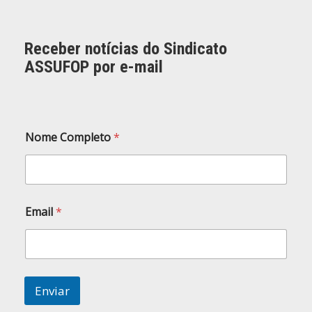
Receber notícias do Sindicato
ASSUFOP por e-mail
Nome Completo
*
C
Email
*
o
m
p
l
e
t
Enviar
o
N