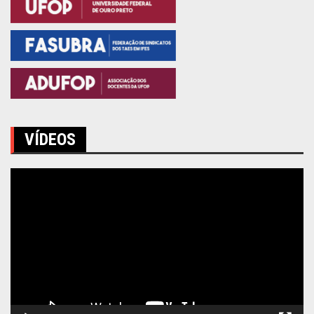
VÍDEOS
Tocador
de
vídeo