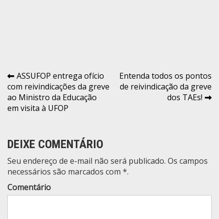
o
m
e
*
Navegação
ASSUFOP entrega ofício
Entenda todos os pontos
com reivindicações da greve
de reivindicação da greve
de
ao Ministro da Educação
dos TAEs!
Post
em visita à UFOP
DEIXE COMENTÁRIO
Seu endereço de e-mail não será publicado. Os campos
necessários são marcados com *.
Comentário