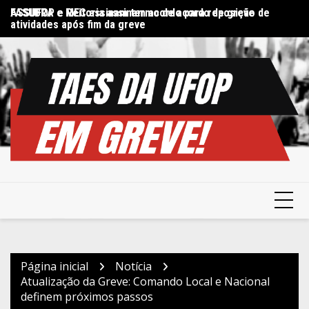
Ir
FASUBRA e MEC assinam termo de acordo de greve
ASSUFOP e Reitoria assinam acordo para reposição de
Di
para
atividades após fim da greve
in
o
conteúdo
Página inicial
Notícia
Atualização da Greve: Comando Local e Nacional
definem próximos passos