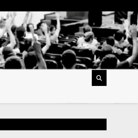
ria do sindicato ASSUFOP entrega ofício à Reitoria informando t