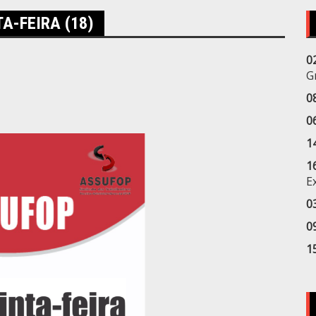
A-FEIRA (18)
0
G
0
0
1
1
E
0
0
1