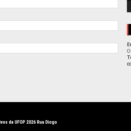
E
O
T
c
ivos da UFOP 2026 Rua Diogo