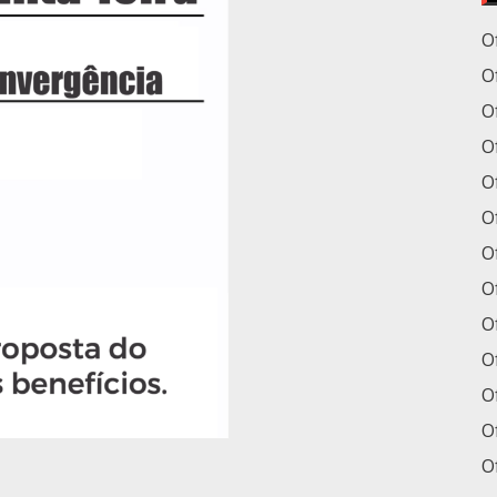
O
O
O
Of
Of
O
O
O
O
O
O
Of
O