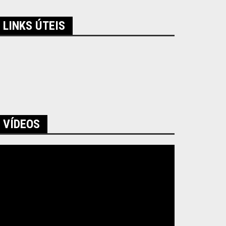
LINKS ÚTEIS
VÍDEOS
ocador
e
ídeo