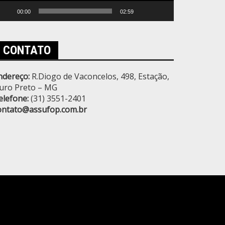
00:00
02:59
CONTATO
ndereço:
R.Diogo de Vaconcelos, 498, Estação,
uro Preto – MG
elefone:
(31) 3551-2401
ontato@assufop.com.br