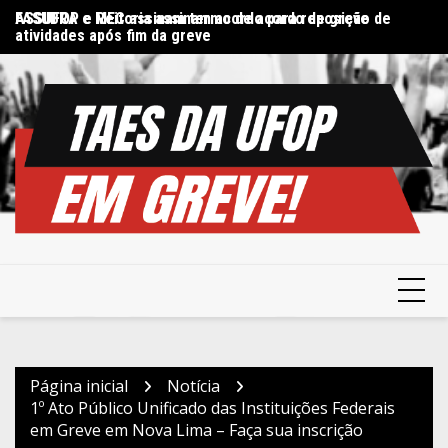
Ir
FASUBRA e MEC assinam termo de acordo de greve
ASSUFOP e Reitoria assinam acordo para reposição de
Di
para
atividades após fim da greve
in
o
conteúdo
Página inicial
Notícia
1º Ato Público Unificado das Instituições Federais
em Greve em Nova Lima – Faça sua inscrição