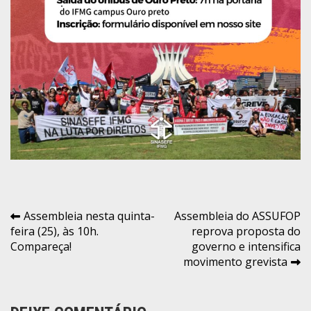
Navegação
Assembleia nesta quinta-
Assembleia do ASSUFOP
feira (25), às 10h.
reprova proposta do
de
Compareça!
governo e intensifica
Post
movimento grevista