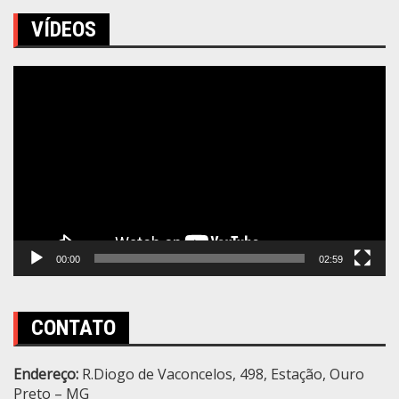
VÍDEOS
Tocador
de
vídeo
00:00
02:59
CONTATO
Endereço:
R.Diogo de Vaconcelos, 498, Estação, Ouro
Preto – MG